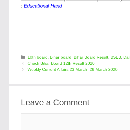
:
Educational Hand
Categories
10th board
,
Bihar board
,
Bihar Board Result
,
BSEB
,
Dai
Check Bihar Board 12th Result 2020
Weekly Current Affairs 23 March- 28 March 2020
Leave a Comment
Comment