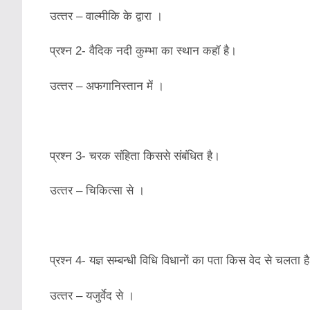
उत्‍तर – वाल्‍मीकि के द्वारा ।
प्रश्‍न 2- वैदिक नदी कुम्‍भा का स्‍थान कहॉ है।
उत्‍तर – अफगानिस्‍तान में ।
प्रश्‍न 3- चरक संहिता किससे संबंधित है।
उत्‍तर – चिकित्‍सा से ।
प्रश्‍न 4- यज्ञ सम्‍बन्‍धी विधि विधानों का पता किस वेद से चलता ह
उत्‍तर – यजुर्वेद से ।