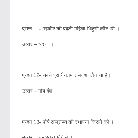
प्रश्‍न 11- महावीर की पहली महिला भिक्षुणी कौन थी ।
उत्‍तर – चंदना ।
प्रश्‍न 12- सबसे प्राचीनतम राजवंश कौन सा है।
उत्‍तर – मौर्य वंश ।
प्रश्‍न 13- मौर्य साम्राज्‍य की स्‍थापना किसने की ।
उत्‍तर – चन्‍द्रगुप्‍त मौर्य ने ।