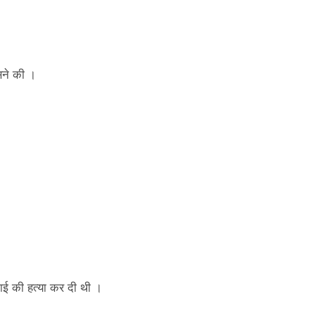
िसने की ।
ाई की हत्‍या कर दी थी ।