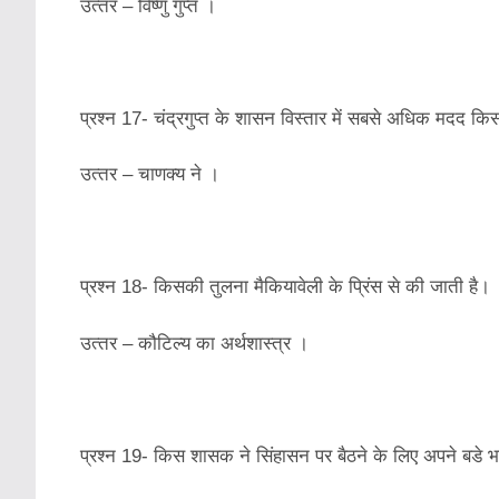
उत्‍तर – विष्‍णु गुप्‍त ।
प्रश्‍न 17- चंद्रगुप्‍त के शासन विस्‍तार में सबसे अधिक मदद क
उत्‍तर – चाणक्‍य ने ।
प्रश्‍न 18- किसकी तुलना मैकियावेली के प्रिंस से की जाती है।
उत्‍तर – कौटिल्‍य का अर्थशास्‍त्र ।
प्रश्‍न 19- किस शासक ने सिंहासन पर बैठने के लिए अपने बडे भ