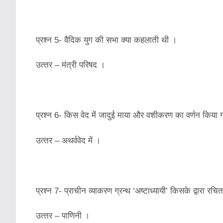
प्रश्‍न 5- वैदिक युग की सभा क्‍या कहलाती थी ।
उत्‍तर – मंत्री परिषद ।
प्रश्‍न 6- किस वेद में जादुई माया और वशीकरण का वर्णन किया 
उत्‍तर – अथर्ववेद में ।
प्रश्‍न 7- प्राचीन व्‍याकरण ग्रन्‍थ ‘अष्‍टाध्‍यायी’ किसके द्वारा रचि
उत्‍तर – पाणिनी ।