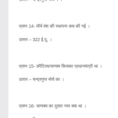
प्रश्‍न 14- मौर्य वंश की स्‍थापना कब की गई ।
उत्‍तर – 322 ई.पू. ।
प्रश्‍न 15- कौटिल्‍य/चाण्‍क्‍य किसका प्रधानमंत्री था ।
उत्‍तर – चन्‍द्रगुप्‍त मोर्य का ।
प्रश्‍न 16- चाणक्‍य का दूसरा नाम क्‍या था ।