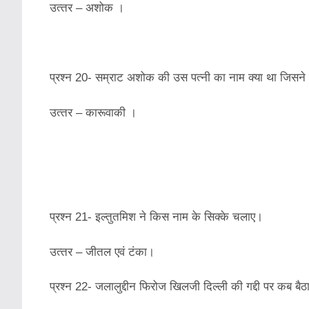
उत्‍तर – अशोक ।
प्रश्‍न 20- सम्राट अशोक की उस पत्‍नी का नाम क्‍या था जिसने
उत्‍तर – कारूवाकी ।
प्रश्‍न 21- इल्‍तुतमिश ने किस नाम के सिक्‍के चलाए।
उत्‍तर – जीतल एवं टंका।
प्रश्‍न 22- जलालुद्दीन फिरोज खिलजी दिल्‍ली की गद्दी पर कब बैठ