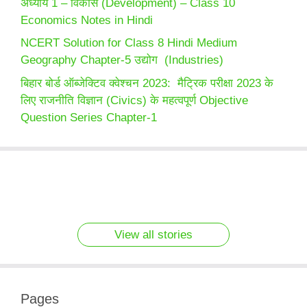
अध्याय 1 – विकास (Development) – Class 10
Economics Notes in Hindi
NCERT Solution for Class 8 Hindi Medium
Geography Chapter-5 उद्योग (Industries)
बिहार बोर्ड ऑब्जेक्टिव क्वेश्चन 2023: मैट्रिक परीक्षा 2023 के
लिए राजनीति विज्ञान (Civics) के महत्वपूर्ण Objective
Question Series Chapter-1
SSC CGL 2022
Medical Courses
SSC CGL 2022
23 Sep 2022
5 आदतें जो आपके काम
New Pattern
without NEET
New Pattern
important current
को आसान बना सकती है
Computer Test
Computer Test
affairs story
By admin
By admin
Practice questions
By admin
By admin
Practice questions
By admin
Set – 2
Set – 1
View all stories
Pages