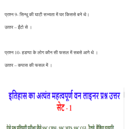
प्रश्‍न 9- सिन्‍धु की घाटी सभ्‍यता में घर किससे बने थे।
उत्‍तर – ईंटो से ।
प्रश्‍न 10- हडप्‍पा के लोग कौन सी फसल में सबसे आगे थे ।
उत्‍तर – कपास की फसल में ।