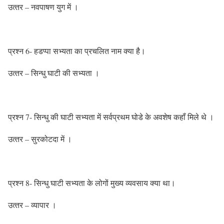
उत्‍तर – नवपाषण युग में ।
प्रश्‍न 6- हडप्‍पा सभ्‍यता का प्र‍चलित नाम क्‍या है।
उत्‍तर – सिन्‍धु घाटी की सभ्‍यता ।
प्रश्‍न 7- सिन्‍धु की घाटी सभ्‍यता में सर्वप्रथम घोडे के अवशेष कहॉं मिले थे ।
उत्‍तर – सुरकोटदा में ।
प्रश्‍न 8- सिन्‍धु घाटी सभ्‍यता के लोगों मुख्‍य व्‍यवसाय क्‍या था।
उत्‍तर – व्‍यापार ।