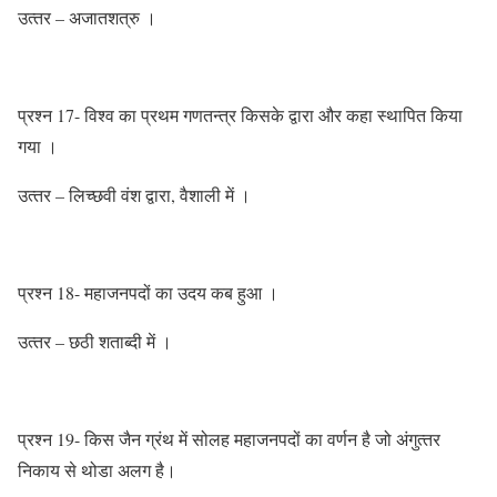
उत्‍तर – अजातशत्रु ।
प्रश्‍न 17- विश्‍व का प्रथम गणतन्‍त्र किसके द्वारा और कहा स्‍थापित किया
गया ।
उत्‍तर – लिच्‍छवी वंश द्वारा, वैशाली में ।
प्रश्‍न 18- महाजनपदों का उदय कब हुआ ।
उत्‍तर – छठी शताब्‍दी में ।
प्रश्‍न 19- किस जैन ग्रंथ में सोलह महाजनपदों का वर्णन है जो अंगुत्‍तर
निकाय से थोडा अलग है।