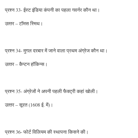
प्रश्‍न 33- ईस्‍ट इंडिया कंपनी का पहला गवर्नर कौन था।
उत्‍तर – टॉमस स्मिथ।
प्रश्‍न 34- मुगल दरबार में जाने वाला प्रथम अंग्रेज कौन था।
उत्‍तर – कैप्‍टन हॉकिन्‍स।
प्रश्‍न 35- अंग्रेजों ने अपनी पहली फैक्‍ट्री कहां खोली।
उत्‍तर – सूरत (1608 ई. में)।
प्रश्‍न 36- फोर्ट विलियम की स्‍थापना किसने की।