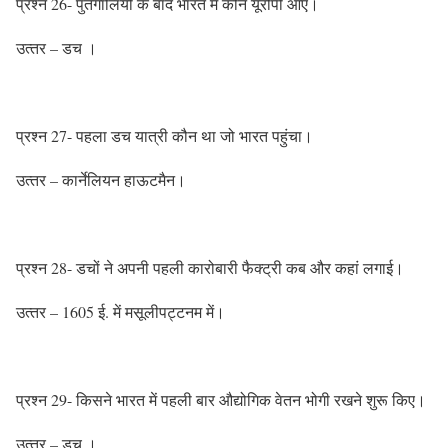
प्रश्‍न 26- पुर्तगालियों के बाद भारत में कौन यूरोपी आए।
उत्‍तर – डच ।
प्रश्‍न 27- पहला डच यात्री कौन था जो भारत पहुंचा।
उत्‍तर – कार्नेलियन हाऊटमैन।
प्रश्‍न 28- डचों ने अपनी पहली कारोबारी फैक्‍ट्री कब और कहां लगाई।
उत्‍तर – 1605 ई. में मसूलीपट्टनम में।
प्रश्‍न 29- किसने भारत में पहली बार औद्योगिक वेतन भोगी रखने शुरू किए।
उत्‍तर – डच ।