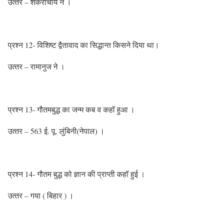
उत्‍तर – शंकराचार्य ने ।
प्रश्‍न 12- विशिष्‍ट द्वैतावाद का सिद्धान्‍त किसने दिया था।
उत्‍तर – रामानुज ने ।
प्रश्‍न 13- गौतमबुद्ध का जन्‍म कब व कहॉ हुआ ।
उत्‍तर – 563 ई. पू. लुंबिनी(नेपाल) ।
प्रश्‍न 14- गौतम बुद्ध को ज्ञान की प्राप्‍ती कहॉ हुई ।
उत्‍तर – गया ( बिहार ) ।