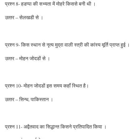
प्रश्‍न 8- हडप्‍पा की सभ्‍यता में मोहरे किससे बनी थी ।
उत्‍तर – सेलखडी से ।
प्रश्‍न 9- किस स्‍थान से नृत्‍य मुद्रा वाली स्‍त्री की कांस्‍य मूर्ति प्राप्‍त हुई ।
उत्‍तर – मोहन जोदडों से ।
प्रश्‍न 10- मोहन जोदडों इस समय कहॉं स्थित है।
उत्‍तर – सिन्‍ध, पाकिस्‍तान ।
प्रश्‍न 11- अद्वैतवाद का सिद्धान्‍त किसने प्रतिपादित किया ।