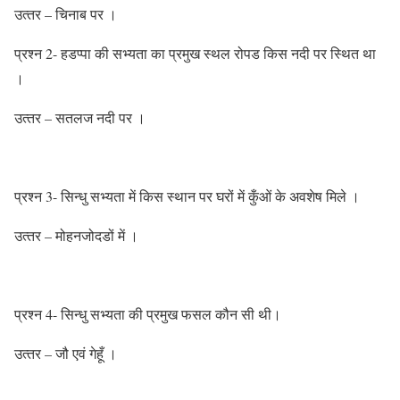
उत्‍तर – चिनाब पर ।
प्रश्‍न 2- हडप्‍पा की सभ्‍यता का प्रमुख स्‍थल रोपड किस नदी पर स्थित था
।
उत्‍तर – सतलज नदी पर ।
प्रश्‍न 3- सिन्‍धु सभ्‍यता में किस स्‍थान पर घरों में कुँओं के अवशेष मिले ।
उत्‍तर – मोहनजोदडों में ।
प्रश्‍न 4- सिन्‍धु सभ्‍यता की प्रमुख फसल कौन सी थी।
उत्‍तर – जौ एवं गेहूँ ।