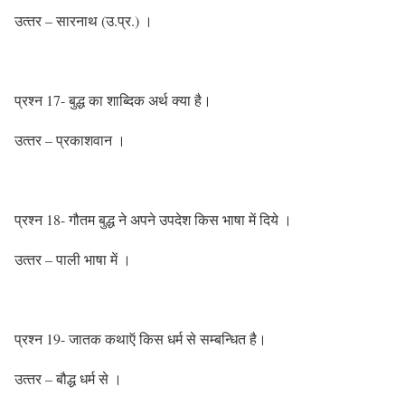
उत्‍तर – सारनाथ (उ.प्र.) ।
प्रश्‍न 17- बुद्ध का शाब्दिक अर्थ क्‍या है।
उत्‍तर – प्रकाशवान ।
प्रश्‍न 18- गौतम बु‍द्ध ने अपने उपदेश किस भाषा में दिये ।
उत्‍तर – पाली भाषा में ।
प्रश्‍न 19- जातक कथाऍ किस धर्म से सम्‍बन्धित है।
उत्‍तर – बौद्ध धर्म से ।