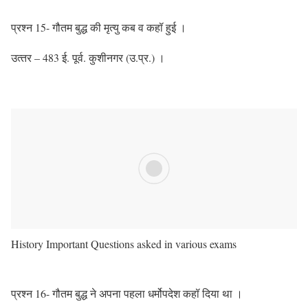
प्रश्‍न 15- गौतम बुद्ध की मृत्‍यु कब व कहॉ हुई ।
उत्‍तर – 483 ई. पूर्व. कुशीनगर (उ.प्र.) ।
History Important Questions asked in various exams
प्रश्‍न 16- गौतम बुद्ध ने अपना पहला धर्मोपदेश कहॉ दिया था ।