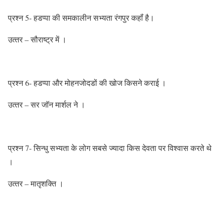
प्रश्‍न 5- हडप्‍पा की समकालीन सभ्‍यता रंगपुर कहॉं है।
उत्‍तर – सौराष्‍ट्र में ।
प्रश्‍न 6- हडप्‍पा और मोहनजोदडों की खोज किसने कराई ।
उत्‍तर – सर जॉन मार्शल ने ।
प्रश्‍न 7- सिन्‍धु सभ्‍यता के लोग सबसे ज्‍यादा किस देवता पर विश्‍वास करते थे
।
उत्‍तर – मातृशक्ति ।