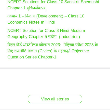
NCERT Solutions for Class 10 Sanskrit Shemushi
Chapter 1 शुचिपर्यावरणम्
अध्याय 1 – विकास (Development) – Class 10
Economics Notes in Hindi
NCERT Solution for Class 8 Hindi Medium
Geography Chapter-5 उद्योग (Industries)
बिहार बोर्ड ऑब्जेक्टिव क्वेश्चन 2023: मैट्रिक परीक्षा 2023 के
लिए राजनीति विज्ञान (Civics) के महत्वपूर्ण Objective
Question Series Chapter-1
SSC CGL 2022
Medical Courses
SSC CGL 2022
23 Sep 2022
5 आदतें जो आपके काम
New Pattern
without NEET
New Pattern
important current
को आसान बना सकती है
Computer Test
Computer Test
affairs story
By admin
By admin
Practice questions
By admin
By admin
Practice questions
By admin
Set – 2
Set – 1
View all stories